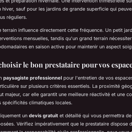
es et préparation hivernale. Une intervention trimestrielle suf
hiver, sauf pour les jardins de grande superficie qui peuve
us réguliers.
re terrain influence directement cette fréquence. Un petit jar
erventions mensuelles, tandis qu'un grand terrain nécessite
domadaires en saison active pour maintenir un aspect soig
oisir le bon prestataire pour vos espace
un
paysagiste professionnel
pour l'entretien de vos espaces
rticulière sur plusieurs critères essentiels. La proximité gé
ut majeur, car elle garantit une meilleure réactivité et une 
spécificités climatiques locales.
tiquement un
devis gratuit
et détaillé qui vous permettra d
posées. Vérifiez impérativement que le prestataire dispose 