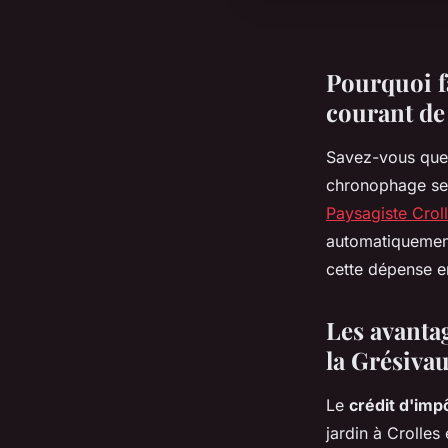
Pourquoi fa
courant de 
Savez-vous qu
chronophage sel
Paysagiste Crol
automatiqueme
cette dépense e
Les avantag
la Grésiva
Le
crédit d'im
jardin à Crolles