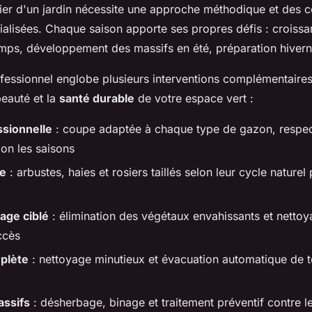
ulier d'un jardin nécessite une approche méthodique et des
ialisées. Chaque saison apporte ses propres défis : croissa
mps, développement des massifs en été, préparation hivern
ofessionnel englobe plusieurs interventions complémentaires
beauté et la
santé durable
de votre espace vert :
ssionnelle
: coupe adaptée à chaque type de gazon, respec
lon les saisons
te
: arbustes, haies et rosiers taillés selon leur cycle naturel
age ciblé
: élimination des végétaux envahissants et netto
accès
plète
: nettoyage minutieux et évacuation automatique de t
assifs
: désherbage, binage et traitement préventif contre l