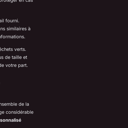
 protéger en cas
il fourni.
ns similaires à
nformations.
échets verts.
 de taille et
e votre part.
e
ensemble de la
ge considérable
rsonnalisé