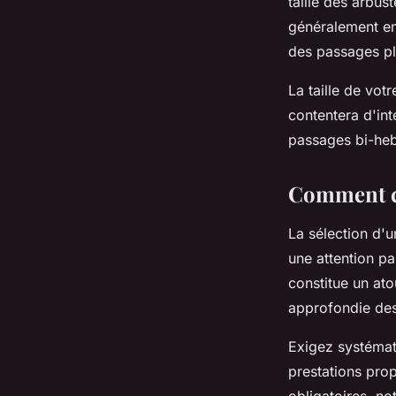
taille des arbust
généralement en 
des passages pl
La taille de vot
contentera d'int
passages bi-heb
Comment ch
La sélection d'
une attention pa
constitue un ato
approfondie des 
Exigez systéma
prestations pro