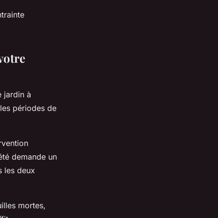
trainte
votre
 jardin à
 les périodes de
rvention
L'été demande un
s les deux
illes mortes,