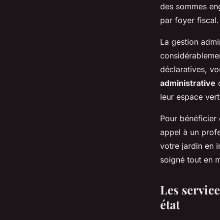
des sommes enga
par foyer fiscal.
La gestion admin
considérablemen
déclaratives, vo
administrative
c
leur espace ver
Pour bénéficier 
appel à un profe
votre jardin en 
soigné tout en m
Les service
état