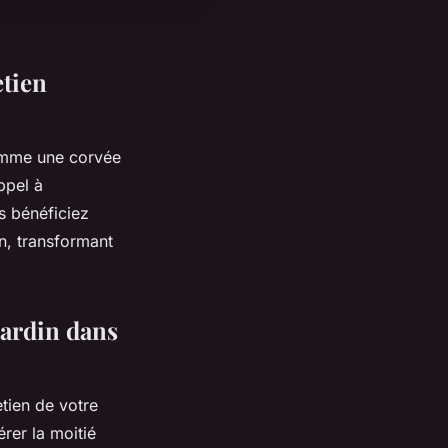
etien
comme une corvée
ppel à
s bénéficiez
n, transformant
jardin dans
tien de votre
rer la moitié