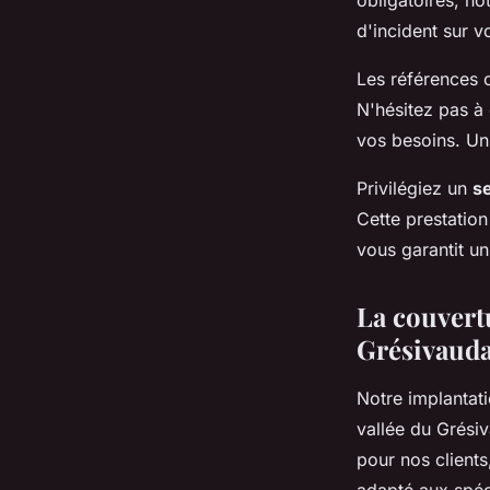
obligatoires, no
d'incident sur v
Les références cl
N'hésitez pas à 
vos besoins. Un
Privilégiez un
s
Cette prestation
vous garantit un
La couvertu
Grésivaud
Notre implantat
vallée du Grési
pour nos clients