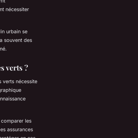
fit
nt nécessiter
din urbain se
ra souvent des
né.
s verts ?
 verts nécessite
ographique
connaissance
e comparer les
des assurances