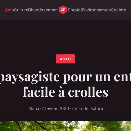
Actu
Culture
Divertissement
Emploi
Environnement
Société
ACTU
paysagiste pour un en
facile à crolles
Maria
•
7 février 2026
•
7 min de lecture