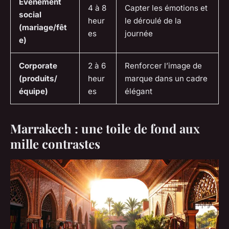
Événement
4 à 8
Capter les émotions et
social
heur
le déroulé de la
(mariage/fêt
es
journée
e)
Corporate
2 à 6
Renforcer l’image de
(produits/
heur
marque dans un cadre
équipe)
es
élégant
Marrakech : une toile de fond aux
mille contrastes