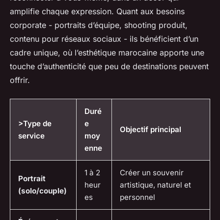
amplifie chaque expression. Quant aux besoins
corporate - portraits d’équipe, shooting produit,
contenu pour réseaux sociaux - ils bénéficient d’un
cadre unique, où l’esthétique marocaine apporte une
touche d’authenticité que peu de destinations peuvent
offrir.
Duré
>Type de
e
Objectif principal
service
moy
enne
1 à 2
Créer un souvenir
Portrait
heur
artistique, naturel et
(solo/couple)
es
personnel