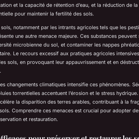
ration et la capacité de rétention d’eau, et la réduction de la
ielle pour maintenir la fertilité des sols.
 sols, notamment par les intrants agricoles tels que les pest
ésente une autre menace majeure. Ces substances peuvent 
versité microbienne du sol, et contaminer les nappes phréat
taire. Le recours excessif aux pratiques agricoles intensives
des sols, en provoquant leur appauvrissement et en déstruct
.
 des changements climatiques intensifie ces phénomènes. S
uies torrentielles accentuent l’érosion et le stress hydrique.
ccélère la disparition des terres arables, contribuant à la fr
s sols. Comprendre ces menaces est crucial pour adopter des
servation et restauration.
fficaces pour préserver et restaurer les s