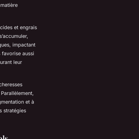
 matière
icides et engrais
s’accumuler,
iques, impactant
 favorise aussi
urant leur
écheresses
 Parallèlement,
agmentation et à
 stratégies
ols