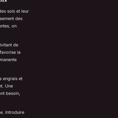
es sols et leur
uisement des
antes, on
évitant de
favorise la
ermanente
s engrais et
nt. Une
nt besoin,
e. Introduire