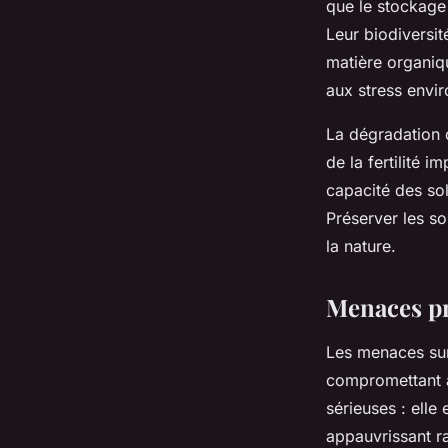
que le stockage 
Leur biodiversit
matière organiqu
aux stress envi
La dégradation 
de la fertilité 
capacité des sol
Préserver les so
la nature.
Menaces pri
Les menaces sur l
compromettant ai
sérieuses : elle
appauvrissant r