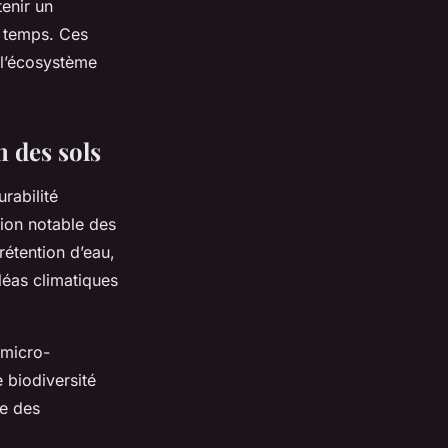
enir un
le temps. Ces
 l’écosystème
n des sols
rabilité
tion notable des
rétention d’eau,
aléas climatiques
n micro-
e biodiversité
le des