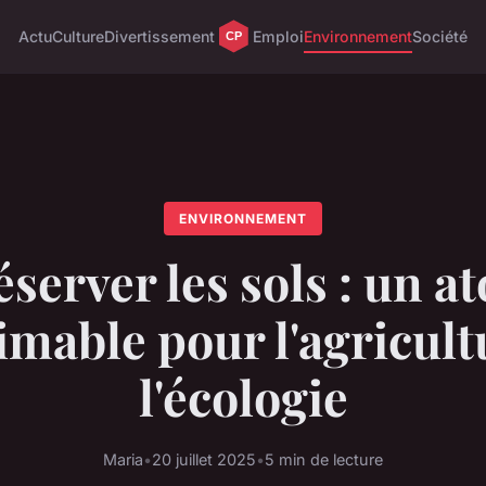
Actu
Culture
Divertissement
Emploi
Environnement
Société
ENVIRONNEMENT
server les sols : un a
imable pour l'agricult
l'écologie
Maria
•
20 juillet 2025
•
5 min de lecture