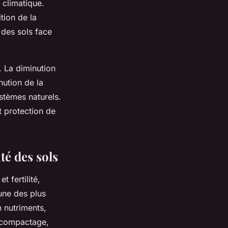
 climatique.
tion de la
 des sols face
. La diminution
nution de la
ystèmes naturels.
t protection de
té des sols
t fertilité,
’une des plus
n nutriments,
e compactage,