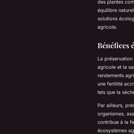
des plantes com
équilibre nature
solutions écolog
agricole.
Bénéfices é
La préservation 
agricole et la s
rendements agric
une fertilité ac
tels que la séch
Par ailleurs, pré
organismes, assu
contribue à la fe
écosystèmes agr