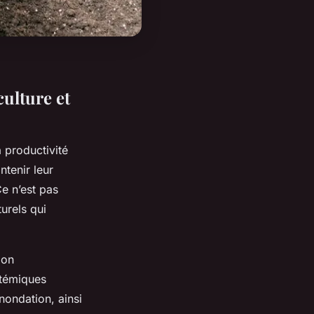
culture et
a productivité
ntenir leur
Ce n’est pas
urels qui
bon
stémiques
inondation, ainsi