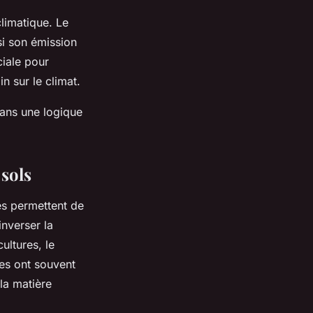
climatique. Le
si son émission
ciale pour
n sur le climat.
dans une logique
 sols
es permettent de
inverser la
ultures, le
ues ont souvent
la matière