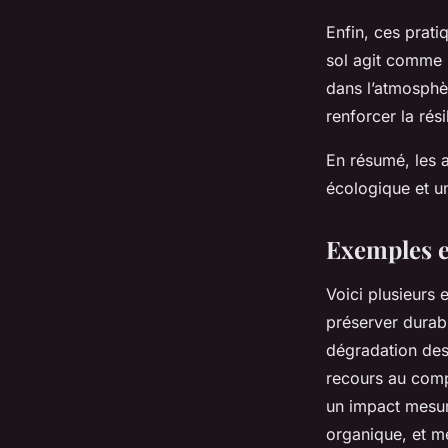
Enfin, ces prati
sol agit comme u
dans l’atmosphèr
renforcer la rés
En résumé, les a
écologique et u
Exemples et
Voici plusieurs
préserver durabl
dégradation des 
recours au compo
un impact mesura
organique, et me