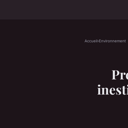
Accueil
›
Environnement
Pré
inest