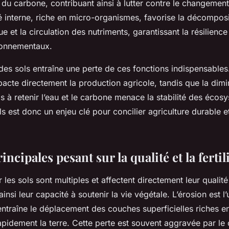
du carbone, contribuant ainsi à lutter contre le changement
é interne, riche en micro-organismes, favorise la décomposi
e et la circulation des nutriments, garantissant la résilience
ronnementaux.
des sols entraîne une perte de ces fonctions indispensables
impacte directement la production agricole, tandis que la dimi
s à retenir l’eau et le carbone menace la stabilité des écos
ls est donc un enjeu clé pour concilier agriculture durable e
ncipales pesant sur la qualité et la fertili
es sols sont multiples et affectent directement leur qualité e
nsi leur capacité à soutenir la vie végétale. L’érosion est l
 entraîne le déplacement des couches superficielles riches e
apidement la terre. Cette perte est souvent aggravée par l