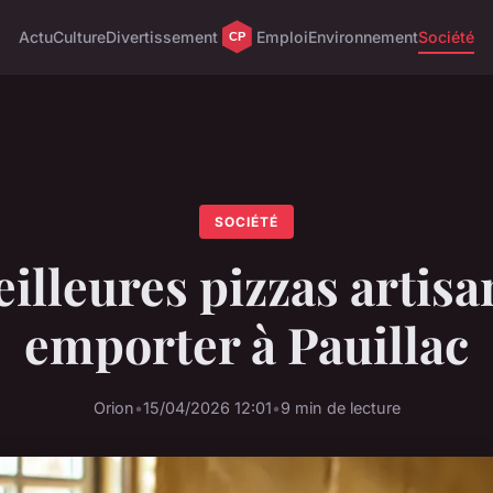
Actu
Culture
Divertissement
Emploi
Environnement
Société
SOCIÉTÉ
illeures pizzas artisa
emporter à Pauillac
Orion
•
15/04/2026 12:01
•
9 min de lecture