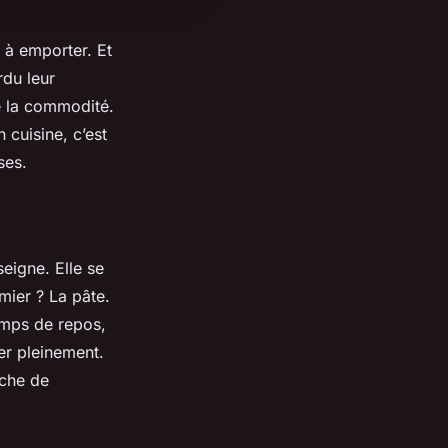
a à emporter. Et
rdu leur
e la commodité.
cuisine, c’est
ses.
eigne. Elle se
mier ? La pâte.
temps de repos,
er pleinement.
uche de