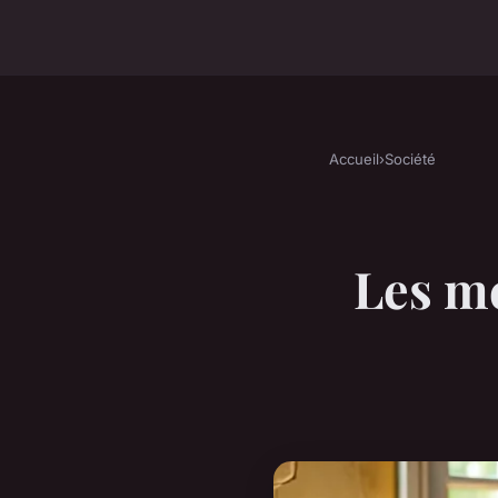
Accueil
›
Société
Les me