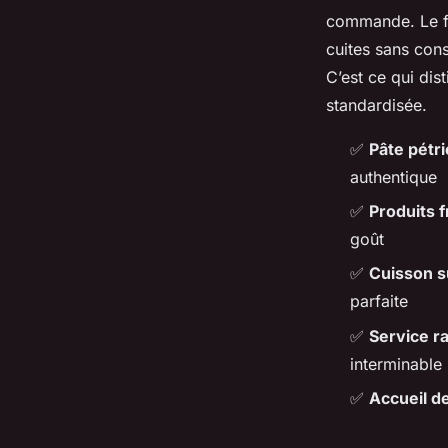
commande. Le fr
cuites sans con
C’est ce qui dis
standardisée.
✅
Pâte pétri
authentique
✅
Produits 
goût
✅
Cuisson s
parfaite
✅
Service r
interminable
✅
Accueil d