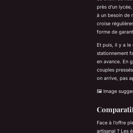
près d’un lycée
à un besoin de r
croise régulière
forme de garantie
Et puis, il y a 
stationnement fa
en avance. En gr
couples pressés 
on arrive, pas 
🖼️
Image suggest
Comparatif
Face à l’offre p
artisanal ? Les 