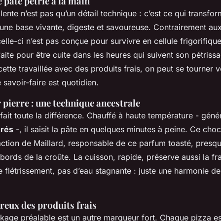
e pâte pétrie à la main
lente n’est pas qu’un détail technique : c’est ce qui transfo
 une base vivante, digeste et savoureuse. Contrairement au
elle-ci n’est pas conçue pour survivre en cellule frigorifiqu
 faite pour être cuite dans les heures qui suivent son pétriss
ette travaillée avec des produits frais, on peut se tourner 
 savoir-faire est quotidien.
 pierre : une technique ancestrale
 fait toute la différence. Chauffé à haute température - gén
grés
-, il saisit la pâte en quelques minutes à peine. Ce cho
action de Maillard, responsable de ce parfum toasté, presqu
 bords de la croûte. La cuisson, rapide, préserve aussi la fr
 flétrissement, pas d’eau stagnante : juste une harmonie de
reux des produits frais
ckage préalable est un autre marqueur fort. Chaque pizza es