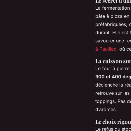
Le secret d'un
La fermentation 
pâte à pizza en
préfabriquées, c
durant. Elle est
savourer une rec
à Pauillac
, où ce
La cuisson sur
Le four à pierre
300 et 400 de
déclenche la ré
retrouve sur les
toppings. Pas de
d’arômes.
Le choix rigou
Le refus du sto