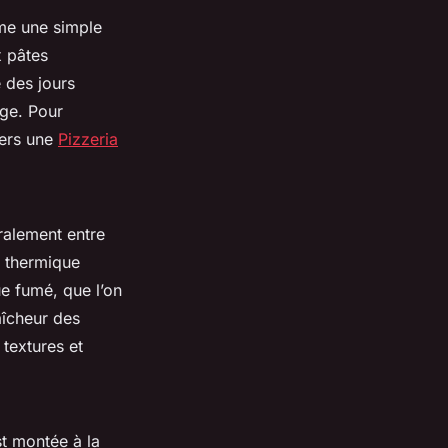
rme une simple
x pâtes
e des jours
age. Pour
vers une
Pizzeria
éralement entre
c thermique
e fumé, que l’on
aîcheur des
 textures et
t montée à la