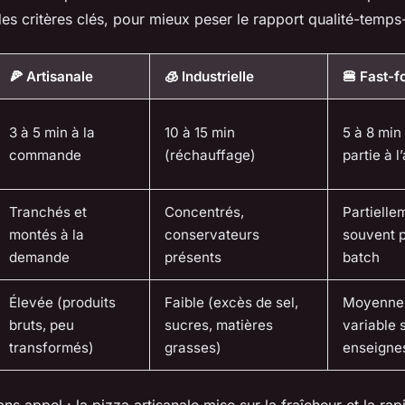
s critères clés, pour mieux peser le rapport qualité-temps-
🍕 Artisanale
🧊 Industrielle
🍔 Fast-f
3 à 5 min à la
10 à 15 min
5 à 8 min
commande
(réchauffage)
partie à 
Tranchés et
Concentrés,
Partiellem
montés à la
conservateurs
souvent 
demande
présents
batch
Élevée (produits
Faible (excès de sel,
Moyenne 
bruts, peu
sucres, matières
variable 
transformés)
grasses)
enseigne