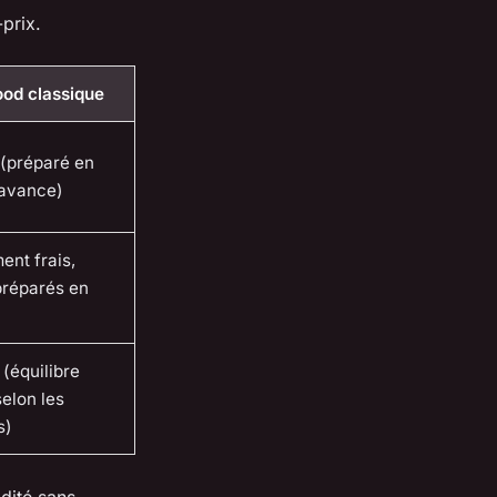
prix.
ood classique
 (préparé en
l’avance)
ent frais,
préparés en
(équilibre
selon les
s)