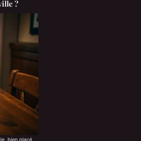
ille ?
le, bien placé