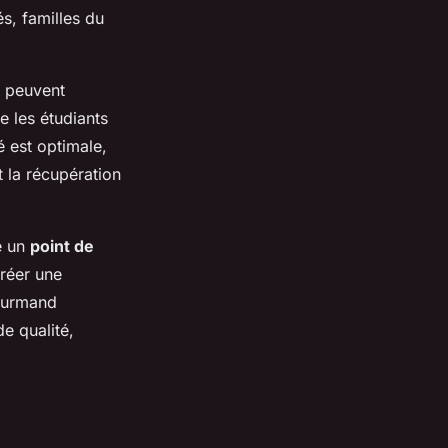
s, familles du
s peuvent
e les étudiants
é est optimale,
t la récupération
e un
point de
créer une
gourmand
e qualité,