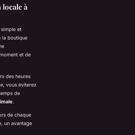
locale à
 simple et
 la boutique
he
u moment et de
ors des heures
e, vous éviterez
 temps de
timale
.
lors de chaque
e, un avantage