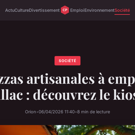
Actu
Culture
Divertissement
Emploi
Environnement
Société
SOCIÉTÉ
zzas artisanales à emp
llac : découvrez le ki
Orion
•
06/04/2026 11:40
•
8 min de lecture