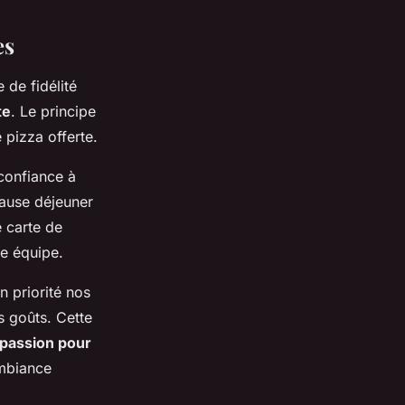
es
 de fidélité
te
. Le principe
 pizza offerte.
confiance à
pause déjeuner
 carte de
re équipe.
n priorité nos
s goûts. Cette
passion pour
ambiance