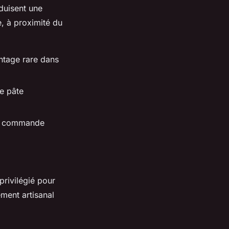
duisent une
, à proximité du
ntage rare dans
ne pâte
la commande
privilégié pour
ement artisanal