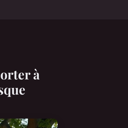
orter à
osque