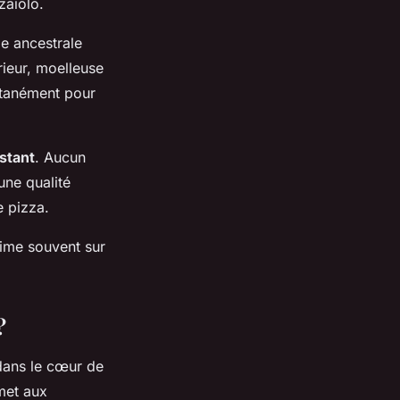
zaïolo.
de ancestrale
érieur, moelleuse
antanément pour
nstant
. Aucun
une qualité
e pizza.
rime souvent sur
?
dans le cœur de
rmet aux