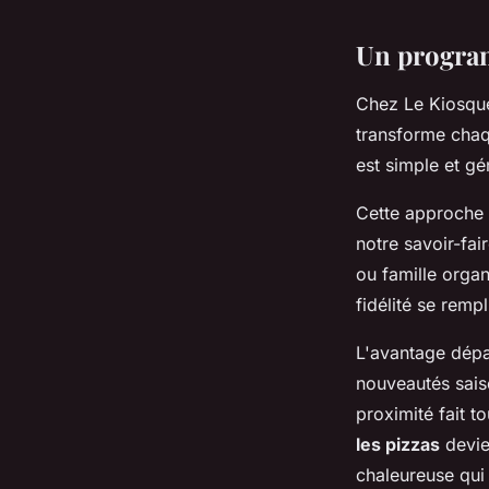
Un program
Chez Le Kiosque 
transforme cha
est simple et g
Cette approche 
notre savoir-fa
ou famille orga
fidélité se remp
L'avantage dépas
nouveautés saiso
proximité fait t
les pizzas
devie
chaleureuse qui 