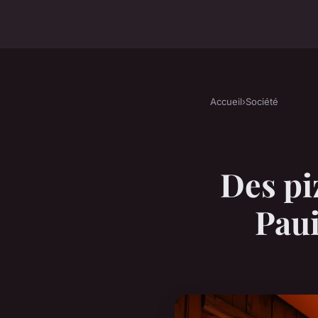
Accueil
›
Société
Des pi
Paui