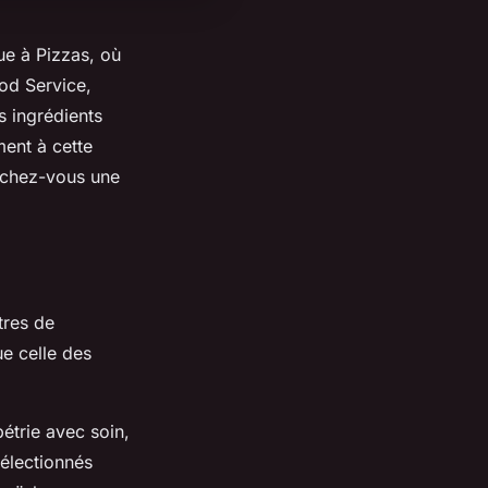
e à Pizzas, où
od Service,
 ingrédients
ment à cette
erchez-vous une
tres de
e celle des
étrie avec soin,
électionnés