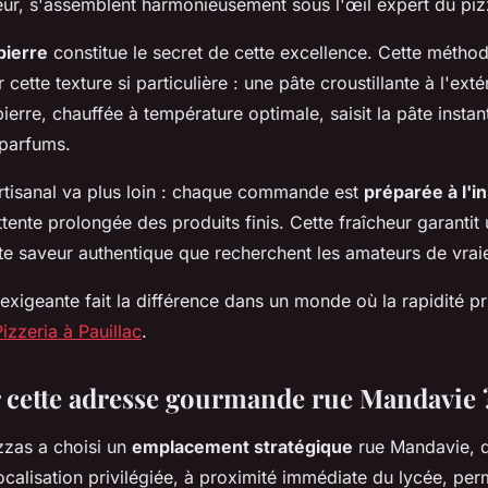
heur, s'assemblent harmonieusement sous l'œil expert du piz
pierre
constitue le secret de cette excellence. Cette métho
cette texture si particulière : une pâte croustillante à l'ext
a pierre, chauffée à température optimale, saisit la pâte inst
 parfums.
tisanal va plus loin : chaque commande est
préparée à l'i
tente prolongée des produits finis. Cette fraîcheur garantit 
te saveur authentique que recherchent les amateurs de vrai
exigeante fait la différence dans un monde où la rapidité p
Pizzeria à Pauillac
.
 cette adresse gourmande rue Mandavie 
zzas a choisi un
emplacement stratégique
rue Mandavie, 
localisation privilégiée, à proximité immédiate du lycée, pe