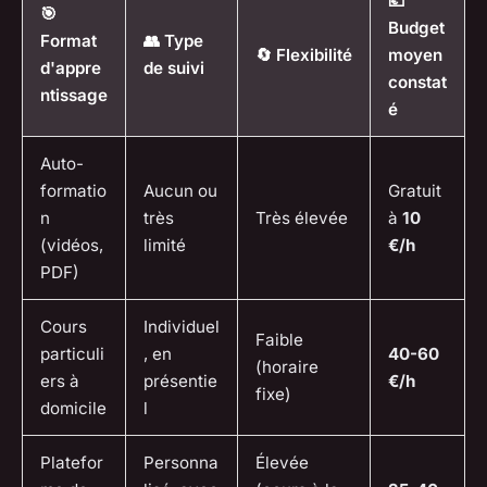
💶
🎯
Budget
Format
👥 Type
🔄 Flexibilité
moyen
d'appre
de suivi
constat
ntissage
é
Auto-
formatio
Aucun ou
Gratuit
n
très
Très élevée
à
10
(vidéos,
limité
€/h
PDF)
Cours
Individuel
Faible
particuli
, en
40-60
(horaire
ers à
présentie
€/h
fixe)
domicile
l
Platefor
Personna
Élevée